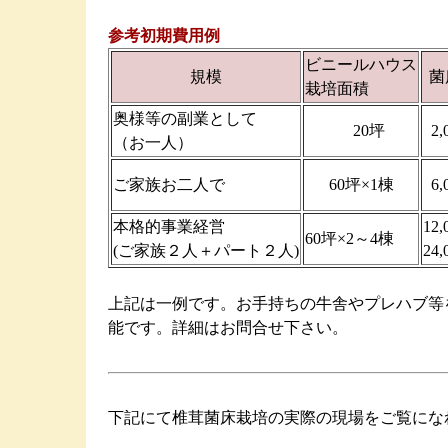
参考初期費用例
ビニールハウス
規模
菌
栽培面積
奥様等の副業として
20坪
2
（お一人）
ご家族お二人で
60坪×1棟
6
本格的事業経営
12
60坪×2～4棟
(ご家族２人＋パート２人)
24
上記は一例です。お手持ちの牛舎やプレハブ等
能です。詳細はお問合せ下さい。
下記にて椎茸菌床栽培の実際の現場をご覧にな