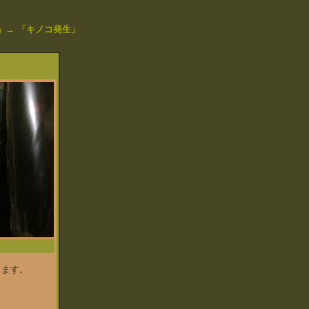
」→
「キノコ発生」
します。