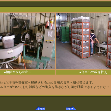
●植菌室からの出口
●台車への載せ替え
られた培地を培養室へ移動させるため専用の台車へ載せ替えます。
ルターがついており雑菌などの進入を防ぎながら菌が呼吸できるようになっ