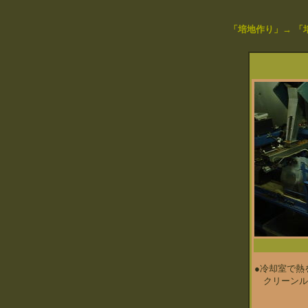
「培地作り」→
「
●冷却室で熱
クリーンル