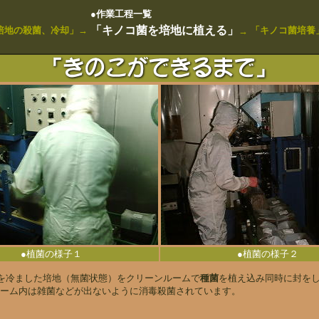
●作業工程一覧
「キノコ菌を培地に植える」
培地の殺菌、冷却」
→
「キノコ菌培養
→
●植菌の様子１
●植菌の様子２
を冷ました培地（無菌状態）をクリーンルームで
種菌
を植え込み同時に封を
ーム内は雑菌などが出ないように消毒殺菌されています。